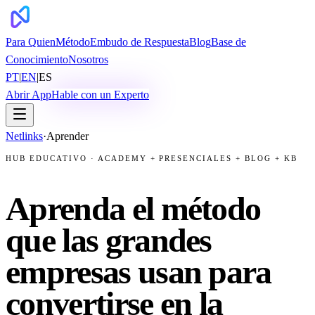
Para Quien
Método
Embudo de Respuesta
Blog
Base de
Conocimiento
Nosotros
PT
|
EN
|
ES
Abrir App
Hable con un Experto
Netlinks
·
Aprender
HUB EDUCATIVO · ACADEMY + PRESENCIALES + BLOG + KB
Aprenda el método
que las grandes
empresas usan para
convertirse en la