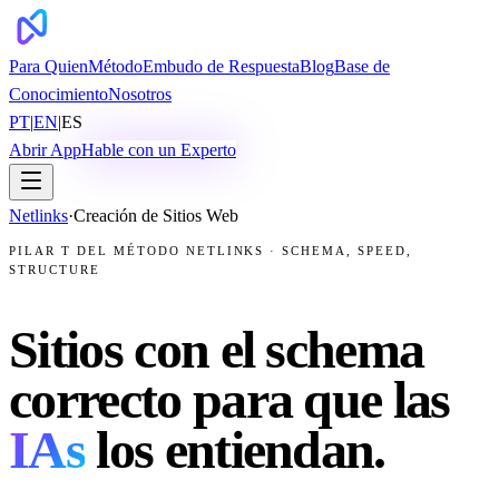
Para Quien
Método
Embudo de Respuesta
Blog
Base de
Conocimiento
Nosotros
PT
|
EN
|
ES
Abrir App
Hable con un Experto
Netlinks
·
Creación de Sitios Web
PILAR T DEL MÉTODO NETLINKS · SCHEMA, SPEED,
STRUCTURE
Sitios con el schema
correcto para que las
IAs
los entiendan.