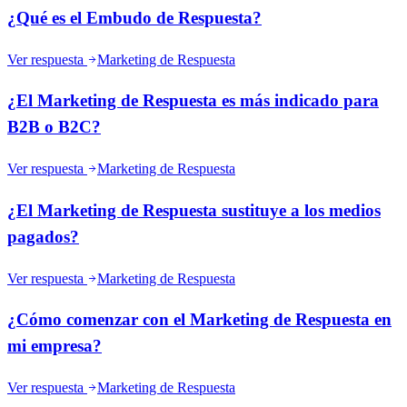
¿Qué es el Embudo de Respuesta?
Ver respuesta
Marketing de Respuesta
¿El Marketing de Respuesta es más indicado para
B2B o B2C?
Ver respuesta
Marketing de Respuesta
¿El Marketing de Respuesta sustituye a los medios
pagados?
Ver respuesta
Marketing de Respuesta
¿Cómo comenzar con el Marketing de Respuesta en
mi empresa?
Ver respuesta
Marketing de Respuesta