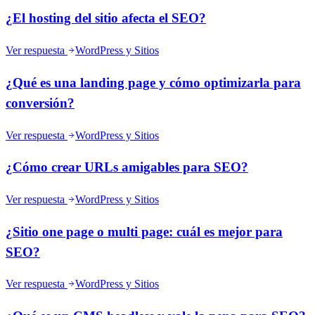
¿El hosting del sitio afecta el SEO?
Ver respuesta
WordPress y Sitios
¿Qué es una landing page y cómo optimizarla para
conversión?
Ver respuesta
WordPress y Sitios
¿Cómo crear URLs amigables para SEO?
Ver respuesta
WordPress y Sitios
¿Sitio one page o multi page: cuál es mejor para
SEO?
Ver respuesta
WordPress y Sitios