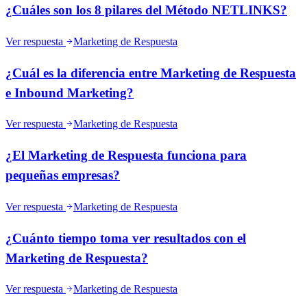
¿Cuáles son los 8 pilares del Método NETLINKS?
Ver respuesta
Marketing de Respuesta
¿Cuál es la diferencia entre Marketing de Respuesta
e Inbound Marketing?
Ver respuesta
Marketing de Respuesta
¿El Marketing de Respuesta funciona para
pequeñas empresas?
Ver respuesta
Marketing de Respuesta
¿Cuánto tiempo toma ver resultados con el
Marketing de Respuesta?
Ver respuesta
Marketing de Respuesta