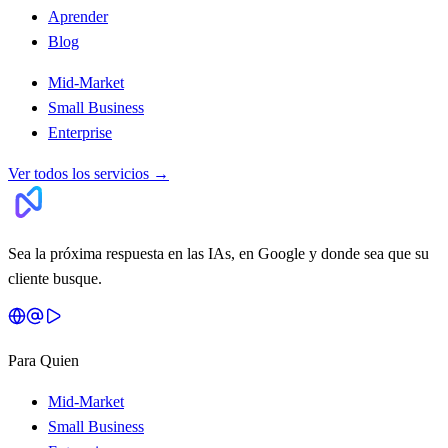
Aprender
Blog
Mid-Market
Small Business
Enterprise
Ver todos los servicios
→
Sea la próxima respuesta en las IAs, en Google y donde sea que su
cliente busque.
Para Quien
Mid-Market
Small Business