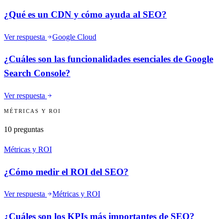
¿Qué es un CDN y cómo ayuda al SEO?
Ver respuesta
Google Cloud
¿Cuáles son las funcionalidades esenciales de Google
Search Console?
Ver respuesta
MÉTRICAS Y ROI
10
preguntas
Métricas y ROI
¿Cómo medir el ROI del SEO?
Ver respuesta
Métricas y ROI
¿Cuáles son los KPIs más importantes de SEO?