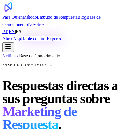
Para Quien
Método
Embudo de Respuesta
Blog
Base de
Conocimiento
Nosotros
PT
|
EN
|
ES
Abrir App
Hable con un Experto
Netlinks
·
Base de Conocimiento
BASE DE CONOCIMIENTO
Respuestas directas a
sus preguntas sobre
Marketing de
Respuesta
.