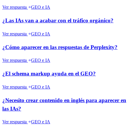
Ver respuesta
GEO e IA
¿Las IAs van a acabar con el tráfico orgánico?
Ver respuesta
GEO e IA
¿Cómo aparecer en las respuestas de Perplexity?
Ver respuesta
GEO e IA
¿El schema markup ayuda en el GEO?
Ver respuesta
GEO e IA
¿Necesito crear contenido en inglés para aparecer en
las IAs?
Ver respuesta
GEO e IA