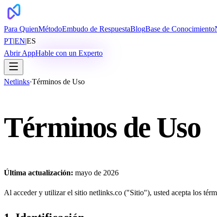
Para Quien
Método
Embudo de Respuesta
Blog
Base de Conocimiento
PT
|
EN
|
ES
Abrir App
Hable con un Experto
Netlinks
·
Términos de Uso
Términos de Uso
Última actualización:
mayo de 2026
Al acceder y utilizar el sitio netlinks.co ("Sitio"), usted acepta los té