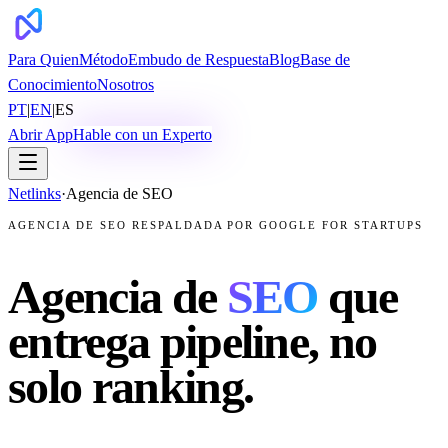
Para Quien
Método
Embudo de Respuesta
Blog
Base de
Conocimiento
Nosotros
PT
|
EN
|
ES
Abrir App
Hable con un Experto
Netlinks
·
Agencia de SEO
AGENCIA DE SEO RESPALDADA POR GOOGLE FOR STARTUPS
Agencia de
SEO
que
entrega pipeline, no
solo ranking.